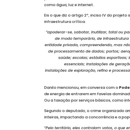
como água, luz e internet.
Eis o que diz o artigo 2º, inciso IV do proje
infraestrutura crítica:
“apoderar-se, sabotar, inutilizar, total ou
de modo temporário, de infraestrutura 
entidade privada, compreendendo, mas não 
de processamento de dados; portos; aeropo
saúde; escolas; estádios esportivos; 
essenciais; instalações de geração
instalações de exploração, refino e process
Danilo mencionou, em conversa com o
Pode
de energia de entrarem em favelas dominadas
Ou a taxação por serviços básicos, como inter
Segundo o deputado, o crime organizado am
inteiras, impactando a concorrência e a pop
“
Pelo território, eles controlam votos, o que ent