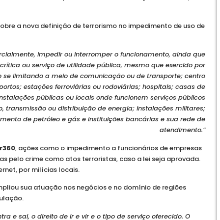
to sobre a nova definição de terrorismo no impedimento de uso de
 parcialmente, impedir ou interromper o funcionamento, ainda que
crítica ou serviço de utilidade pública, mesmo que exercido por
se limitando a meio de comunicação ou de transporte; centro
rtos; estações ferroviárias ou rodoviárias; hospitais; casas de
instalações públicas ou locais onde funcionem serviços públicos
, transmissão ou distribuição de energia; instalações militares;
amento de petróleo e gás e instituições bancárias e sua rede de
atendimento.”
r360
, ações como o impedimento a funcionários de empresas
 pelo crime como atos terroristas, caso a lei seja aprovada.
net, por milícias locais.
pliou sua atuação nos negócios e no domínio de regiões
ulação.
ra e sai, o direito de ir e vir e o tipo de serviço oferecido. O