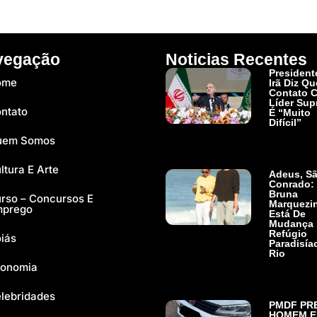
vegação
Noticias Recentes
President
ome
Irã Diz Qu
Contato 
Líder Su
ntato
É “muito
Difícil”
Ler Mais »
uem Somos
ltura E Arte
Adeus, S
Conrado:
Bruna
rso – Concursos E
Marquezi
mprego
Está De
Mudança 
Refúgio
iás
Paradisía
Rio
onomia
Ler Mais »
lebridades
PMDF PR
HOMEM 