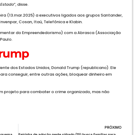
-Estado
”, disse.
eira (13.mar.2025) a executivos ligados aos grupos Santander,
 Invenpar, Cosan, Itaú, Telefônica e Klabin.
arlamentar do Empreendedorismo) com a Abrasca (Associação
Paulo.
Trump
sidente dos Estados Unidos, Donald Trump (republicano). Ele
para conseguir, entre outras ações, bloquear dinheiro em
um projeto para combater o crime organizado, mas não
PRÓXIMO
STJ condena 3 desembargadores do TRT-1 por esquema de corrupção
Feirinha de adoção neste sábado (15) busca famílias para pets no DF