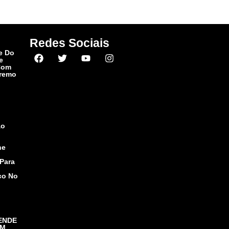
Redes Sociais
e Do
e
Com
premo
ão
ne
Para
co No
ENDE
EM