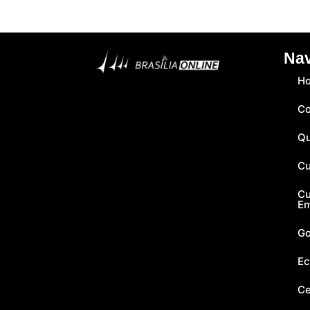
Na
H
Co
Q
Cu
Cu
E
Go
Ec
Ce