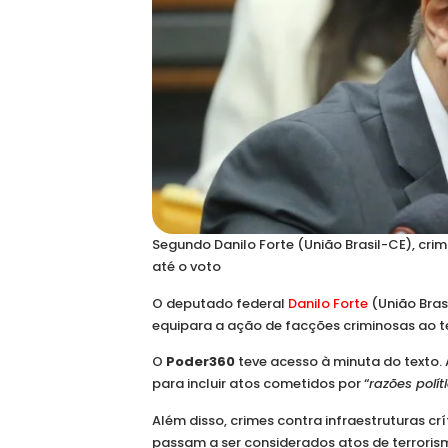
Segundo Danilo Forte (União Brasil-CE), crim
até o voto
O deputado federal
Danilo Forte
(União Bras
equipara a ação de facções criminosas ao t
O
Poder360
teve acesso à minuta do texto. A
para incluir atos cometidos por “
razões polít
Além disso, crimes contra infraestruturas crí
passam a ser considerados atos de terrorismo.