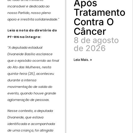
Após
incansável e dedicada ao
Tratamento
nosso Partido, nosso pleno
Contra O
apoio e irrestrita solidariedade.”
Câncer
Leia a nota do diretório do
PT-RN na íntegra:
8 de agosto
de 2026
“A deputada estadual
Divaneide Basílio esclarece
Leia Mais. »
que o episódio ocorrido ao final
do Ato das Mulheres, nesta
quinta-feira (25), aconteceu
durante a intensa
movimentação de saída do
evento, quando houve grande
aglomeração de pessoas.
Nesse contexto, a deputada
Divaneide, que estava
identificada e acompanhada
de uma criança, foi atingida