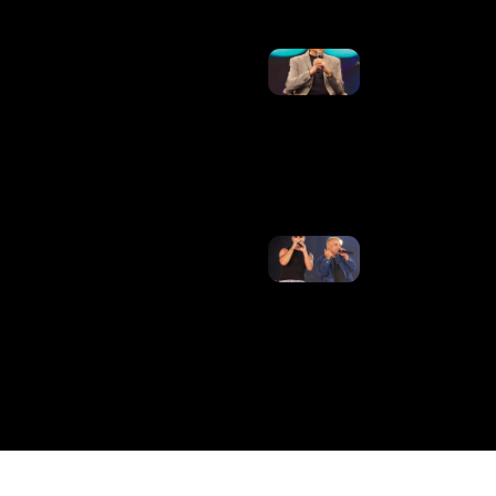
Luís Roberto
Retorna Às
Transmissões
Na TV Globo
Após
Tratamento
Contra O
Câncer
Ler Mais »
Matheus,
Dupla De
Kauan, Se
Manifesta
Após
Decisão Da
Justiça Na
Disputa
Contra Ex-
Empresários
Ler Mais
»