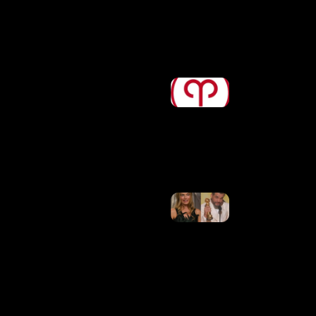
Pelos
Pais
Ler
Mais »
Horóscopo
De Hoje,
08/08/2026
– Previsões
Para Todos
Os Signos
Ler Mais
»
Elogio Da
Barbie!
Wagner
Moura
Revela
Reação Da
Esposa A
Comentário
De Margot
Robbie
Ler Mais
»