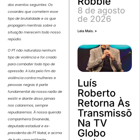
Robbie
dos eventos seguintes. Os
8 de agosto
covardes que cometem esse
de 2026
tipo de brutalidade e os que
propagam mentiras sobre a
Leia Mais. »
situação merecem todo nosso
repúdio.
O PT não naturaliza nenhum
tipo de violência e foi criado
para combater todo tipo de
opressão. A luta pelo fim da
violência contra mulheres e
Luís
pessoas negras é parte
Roberto
fundamental da nossa razão de
existir e diante disso jamais
Retorna Às
nos calaremos, sempre
Transmissõe
repudiaremos. À nossa querida
companheira Divaneide,
Na TV
deputada estadual e ex-
Globo
presidenta do PT Natal, e acima
de tudo uma militante