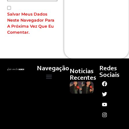
Salvar Meus Dados
Neste Navegador Para
A Próxima Vez Que Eu
Comentar.
Navegação
Redes
Noticias
Sociais
Recentes
Larissa
Quem Somos
Cultura E Arte
Curso – Concursos E Emprego
Manoela
Vence
Mais
Uma
Batalha
Na
Justiça E
Anula
Contrato
Vitalício
Assinado