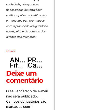
sociedade, reforçando a
necessidade de fortalecer
políticas públicas, instituições
e mandatos comprometidos
com a promoção da igualdade,
do respeito e da garantia dos
direitos das mulheres.”
source
ANTERIOR
PRÓXIMO
Fifa exalta CazéTV por recorde mundial de audiência no streaming
Canal Curta! reúne gigantes da literatura em nova série documental inédita
Deixe um
comentário
O seu endereço de e-mail
não será publicado.
Campos obrigatórios são
marcados com
*