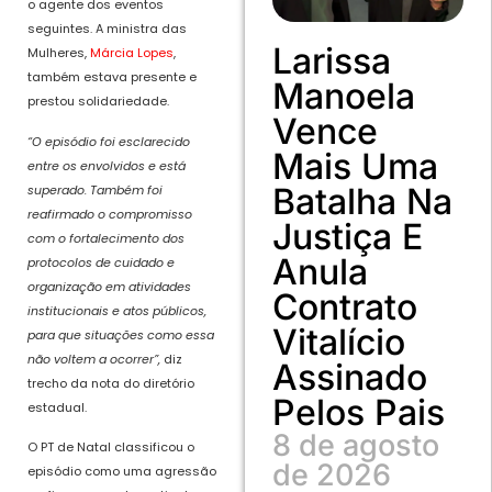
o agente dos eventos
seguintes. A ministra das
Larissa
Mulheres,
Márcia Lopes
,
também estava presente e
Manoela
prestou solidariedade.
Vence
“O episódio foi esclarecido
Mais Uma
entre os envolvidos e está
Batalha Na
superado. Também foi
reafirmado o compromisso
Justiça E
com o fortalecimento dos
Anula
protocolos de cuidado e
organização em atividades
Contrato
institucionais e atos públicos,
Vitalício
para que situações como essa
não voltem a ocorrer”,
diz
Assinado
trecho da nota do diretório
Pelos Pais
estadual.
8 de agosto
O PT de Natal classificou o
de 2026
episódio como uma agressão