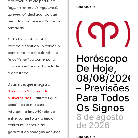
e afirmou que ele partiu de
Leia Mais. »
“agente externo à organização
do evento”
, destacando que
medidas foram e estão sendo
tomadas.
O diretório estadual do
partido classificou o episódio
como uma manifestação de
Horóscopo
“machismo”
ao comentar o
De Hoje,
caso e prestar solidariedade
à deputada.
08/08/2026
Divaneide, que integra a
– Previsões
Secretaria Nacional de
Para Todos
Mulheres do PT
, afirmou que
Os Signos
episódios como esse
reforçam a importância do
8 de agosto
enfrentamento à violência
de 2026
contra mulheres e da
garantia de espaços seguros.
Leia Mais. »