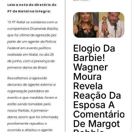
Leia a nota do diretório do
PT de Natal na íntegra:
“O PT Natal se solidariza com a
companheira Divaneide Basílio,
que foi vítima de agressão por
parte de um agente da Polícia
Elogio Da
Federal em evento político
Barbie!
realizado em Natal, no dia 25
de junho, com a presença da
Wagner
primeira-dama do Brasil.
Moura
Ressaltamos a agressão
Revela
decorreu de agente externo a
organização partidária do
Reação Da
evento e que medidas foram e
Esposa A
estão sendo tomadas pelo
nosso Partido. A primeira-
Comentário
dama, assim que foi informada,
De Margot
prontamente repudiou o
ocorrido e afastou o agente