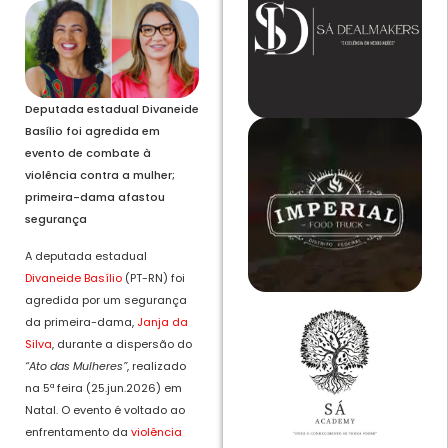
Deputada estadual Divaneide
Basílio foi agredida em
evento de combate à
violência contra a mulher;
primeira-dama afastou
segurança
A deputada estadual
Divaneide Basílio
(PT-RN) foi
agredida por um segurança
da primeira-dama,
Janja da
Silva
, durante a dispersão do
“Ato das Mulheres”
, realizado
na 5ª feira (25.jun.2026) em
Natal. O evento é voltado ao
enfrentamento da
violência