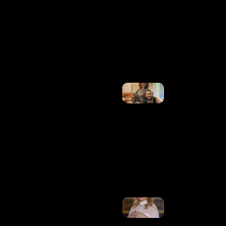
Declaração
Discreta
Do
Namorado
Em Foto
De Biquíni
Ler Mais
»
Morre
Anita
Nobre,
Mãe
De
Dudu
Nobre,
Aos 78
Anos
Ler
Mais
»
Parar O
Brasileirão
Por Causa
Do