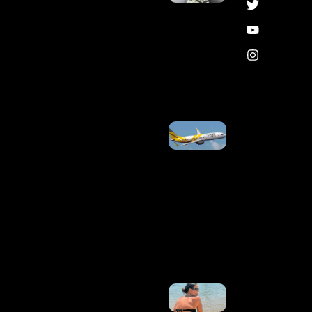
CALIBRE .38
APÓS
OCORRÊNCIA
DE
VIOLÊNCIA
DOMÉSTICA
EM
CEILÂNDIA
Ler Mais »
Ex-
Funcionário
Da Anac
Alertou
Sobre
Problemas
Na Voepass
Antes De
Acidente
Que Matou
62 Pessoas
Ler Mais
»
Ivete
Sangalo
Recebe