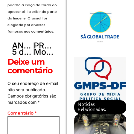
padrão a calça da farda ao
apresentá-la exibindo parte
da lingerie. O visual foi
elogiado por diversos
famosos nos comentários.
ANTERIOR
PRÓXIMO
5 dicas para tirar seus planos do papel
Morre o cantor e compositor Erasmo Carlos
Deixe um
comentário
O seu endereço de e-mail
não será publicado.
Campos obrigatórios são
marcados com
*
Noticias
Relacionadas.
Comentário
*