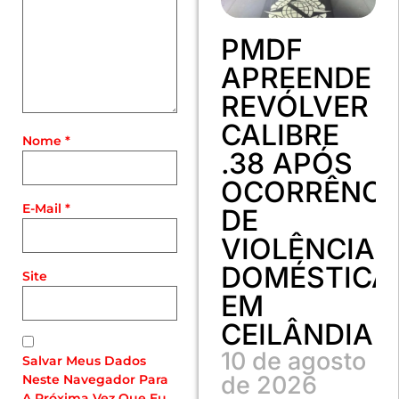
PMDF
APREENDE
REVÓLVER
CALIBRE
Nome
*
.38 APÓS
OCORRÊNCI
E-Mail
*
DE
VIOLÊNCIA
DOMÉSTICA
Site
EM
CEILÂNDIA
10 de agosto
Salvar Meus Dados
de 2026
Neste Navegador Para
A Próxima Vez Que Eu