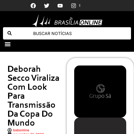
Ivete Sangalo recebe declaração discreta do namorado em foto de biquíni
Ex-funcionário
Morre Anita Nobre, mãe de Dudu Nobre, aos 78 anos
Deborah
Secco Viraliza
Com Look
Para
Transmissão
Da Copa Do
Mundo
bsbonline