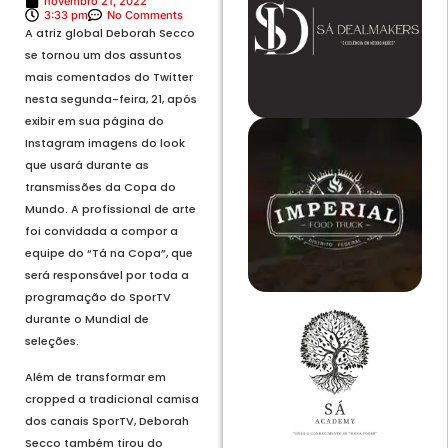
novembro 21, 2022
3:33 pm
No Comments
A atriz global Deborah Secco
se tornou um dos assuntos
mais comentados do Twitter
nesta segunda-feira, 21, após
exibir em sua página do
Instagram imagens do look
que usará durante as
transmissões da Copa do
Mundo. A profissional de arte
foi convidada a compor a
equipe do “Tá na Copa”, que
será responsável por toda a
programação do SporTV
durante o Mundial de
seleções.
Além de transformar em
cropped a tradicional camisa
dos canais SporTV, Deborah
Secco também tirou do