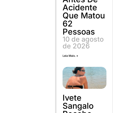
Acidente
Que Matou
62
Pessoas
10 de agosto
de 2026
Leia Mais. »
Ivete
Sangalo