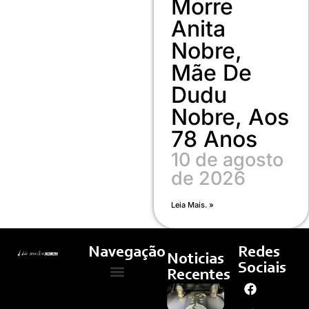
Morre
Anita
Nobre,
Mãe De
Dudu
Nobre, Aos
78 Anos
10 de agosto
de 2026
Leia Mais. »
Navegação
Redes
Noticias
Sociais
Recentes
PMDF
Quem Somos
Cultura E Arte
Curso – Concursos E Emprego
APREENDE
REVÓLVER