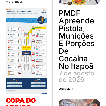
mata-mata:
PMDF
Apreende
Pistola,
Munições
E Porções
De
Cocaína
No Itapoã
7 de agosto
de 2026
Leia Mais. »
COPA DO