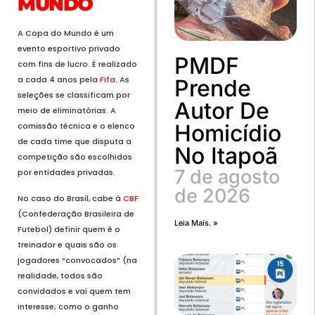
MUNDO
A Copa do Mundo é um
evento esportivo privado
PMDF
com fins de lucro. É realizado
a cada 4 anos pela
Fifa
. As
Prende
seleções se classificam por
Autor De
meio de eliminatórias. A
Homicídio
comissão técnica e o elenco
de cada time que disputa a
No Itapoã
competição são escolhidos
7 de agosto
por entidades privadas.
de 2026
No caso do Brasil, cabe à
CBF
(Confederação Brasileira de
Leia Mais. »
Futebol) definir quem é o
treinador e quais são os
jogadores “convocados” (na
realidade, todos são
convidados e vai quem tem
interesse; como o ganho