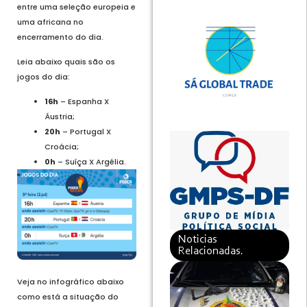
entre uma seleção europeia e
uma africana no
encerramento do dia.
Leia abaixo quais são os
jogos do dia:
16h
– Espanha X
Áustria;
20h
– Portugal X
Croácia;
0h
– Suíça X Argélia.
Noticias
Relacionadas.
Veja no infográfico abaixo
como está a situação do