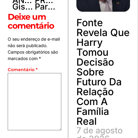
ANTERIOR
PRÓXIMO
Gisele Bündchen, Sabrina Sato e mais: gravidez após os 40 exige cuidados; entenda
Para 59%, caso Jaques Wagner afeta Lula ou parte do governo
Deixe um
Fonte
comentário
Revela Que
Harry
O seu endereço de e-mail
não será publicado.
Tomou
Campos obrigatórios são
marcados com
*
Decisão
Sobre
Comentário
*
Futuro Da
Relação
Com A
Família
Real
7 de agosto