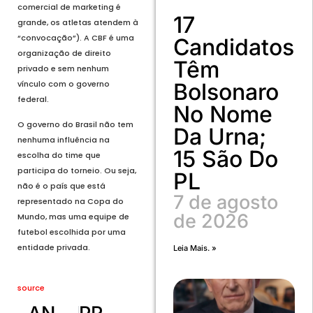
comercial de marketing é
17
grande, os atletas atendem à
“convocação”). A CBF é uma
Candidatos
organização de direito
Têm
privado e sem nenhum
vínculo com o governo
Bolsonaro
federal.
No Nome
O governo do Brasil não tem
Da Urna;
nenhuma influência na
15 São Do
escolha do time que
participa do torneio. Ou seja,
PL
não é o país que está
7 de agosto
representado na Copa do
de 2026
Mundo, mas uma equipe de
futebol escolhida por uma
entidade privada.
Leia Mais. »
source