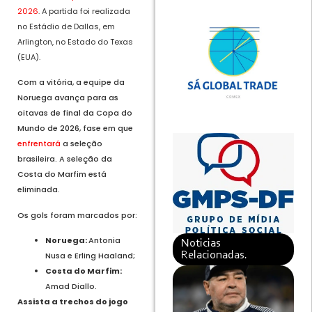
2026
.
A partida foi realizada
no Estádio de Dallas, em
Arlington, no Estado do Texas
(EUA).
Com a vitória, a equipe da
Noruega avança para as
oitavas de final da Copa do
Mundo de 2026, fase em que
enfrentará
a seleção
brasileira. A seleção da
Costa do Marfim está
eliminada.
Os gols foram marcados por:
Noruega:
Antonia
Noticias
Relacionadas.
Nusa e Erling Haaland;
Costa do Marfim:
Amad Diallo.
Assista a trechos do jogo