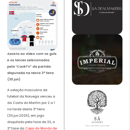
Assista ao vídeo com os gols
e os lances selecionados
pela “CazéTV” da partida
disputada na nesta 3ª feira
(30.jun)
A seleção masculina de
futebol da Noruega venceu a
da Costa do Marfim por 2 a 1
na tarde desta 3ª feira
(30.jun.2026), em jogo
disputado pela fase de 32, a
2ª fase da
Copa do Mundo de