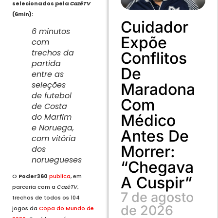
selecionados pela
CazéTV
(6min):
Cuidador
6 minutos
Expõe
com
trechos da
Conflitos
partida
De
entre as
seleções
Maradona
de futebol
Com
de Costa
Médico
do Marfim
e Noruega,
Antes De
com vitória
Morrer:
dos
noruegueses
“Chegava
O
Poder360
publica
, em
A Cuspir”
parceria com a
CazéTV
,
7 de agosto
trechos de todos os 104
de 2026
jogos da
Copa do Mundo de