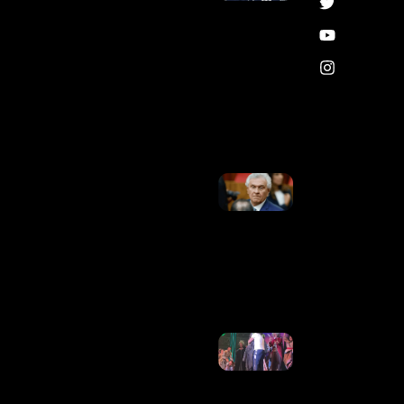
De
Maradona
Com
Médico
Antes De
Morrer:
“Chegava
A Cuspir”
Ler
Mais »
Caiado Quer
Anistiar
Condenados
Pelo 8 De
Janeiro:
“Pacificar O
País”
Ler Mais
»
Atriz Do
Musical
“Wicked”
No Brasil,
Myra Ruiz
É Pedida