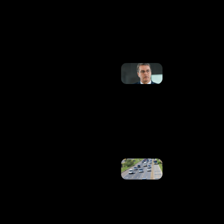
Em
Casamento
No Palco
Ler Mais
»
Caiado
Anuncia
Roberto
Azevêdo
Para Seu
Plano
De
Governo
Ler
Mais »
Trânsito
Do DF
Terá
Alterações
Neste Fim
De
Semana
Ler