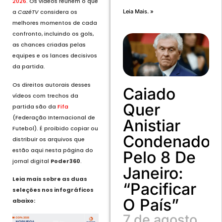
2026
. Os vídeos reúnem o que
Leia Mais. »
a
CazéTV
considera os
melhores momentos de cada
confronto, incluindo os gols,
as chances criadas pelas
equipes e os lances decisivos
da partida.
Os direitos autorais desses
Caiado
vídeos com trechos da
Quer
partida são da
Fifa
(Federação Internacional de
Anistiar
Futebol). É proibido copiar ou
Condenados
distribuir os arquivos que
estão aqui nesta página do
Pelo 8 De
jornal digital
Poder360
.
Janeiro:
Leia mais sobre as duas
“Pacificar
seleções nos infográficos
O País”
abaixo:
7 de agosto