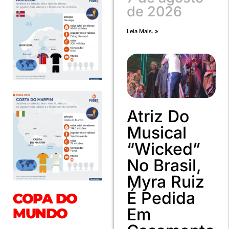
de 2026
Leia Mais. »
Atriz Do
Musical
“Wicked”
No Brasil,
Myra Ruiz
É Pedida
COPA DO
Em
MUNDO