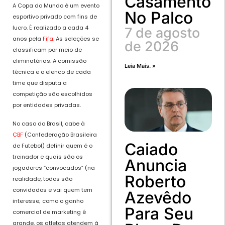
Casamento
A Copa do Mundo é um evento
No Palco
esportivo privado com fins de
lucro. É realizado a cada 4
7 de agosto
anos pela
Fifa
. As seleções se
de 2026
classificam por meio de
eliminatórias. A comissão
Leia Mais. »
técnica e o elenco de cada
time que disputa a
competição são escolhidos
por entidades privadas.
No caso do Brasil, cabe à
CBF
(Confederação Brasileira
Caiado
de Futebol) definir quem é o
treinador e quais são os
Anuncia
jogadores “convocados” (na
Roberto
realidade, todos são
convidados e vai quem tem
Azevêdo
interesse; como o ganho
Para Seu
comercial de marketing é
grande, os atletas atendem à