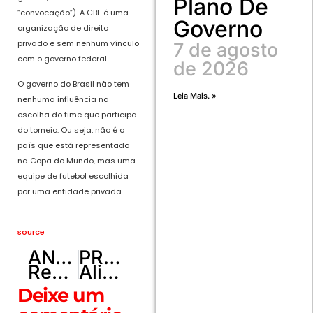
Plano De
“convocação”). A CBF é uma
Governo
organização de direito
privado e sem nenhum vínculo
7 de agosto
com o governo federal.
de 2026
O governo do Brasil não tem
Leia Mais. »
nenhuma influência na
escolha do time que participa
do torneio. Ou seja, não é o
país que está representado
na Copa do Mundo, mas uma
equipe de futebol escolhida
por uma entidade privada.
source
ANTERIOR
PRÓXIMO
Resultado da Loteria dos Sonhos de de hoje 30/06: Veja os números premiados da extração das 15h45
Alisson aponta virada como divisor de águas para o Brasil na Copa: “Fortalece o grupo”
Deixe um