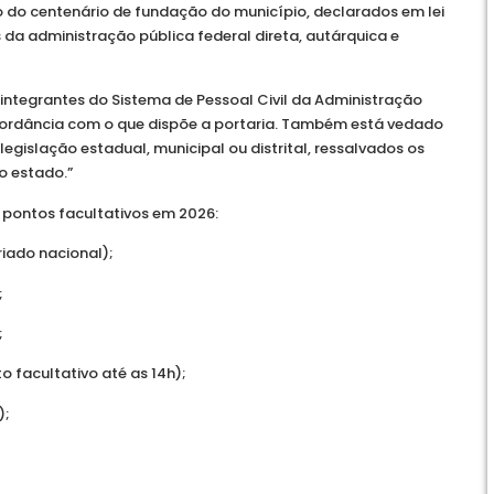
no do centenário de fundação do município, declarados em lei
 da administração pública federal direta, autárquica e
integrantes do Sistema de Pessoal Civil da Administração
scordância com o que dispõe a portaria. Também está vedado
egislação estadual, municipal ou distrital, ressalvados os
 estado.”
e pontos facultativos em 2026:
riado nacional);
;
;
o facultativo até as 14h);
);