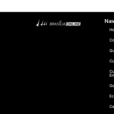
Nav
H
Co
Q
Cu
Cu
E
Go
Ec
Ce