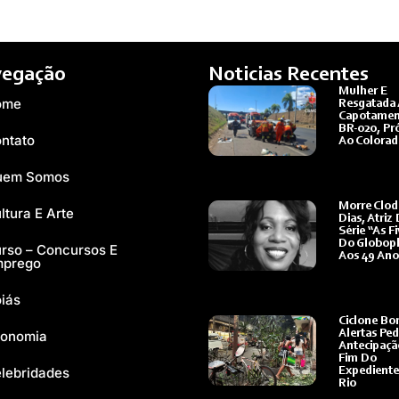
egação
Noticias Recentes
Mulher É
ome
Resgatada
Capotamen
BR-020, Pr
ntato
Ao Colora
Ler Mais »
uem Somos
Morre Clo
ltura E Arte
Dias, Atriz
Série “As Fi
Do Globopl
rso – Concursos E
Aos 49 Ano
mprego
Ler Mais »
iás
Ciclone Bo
onomia
Alertas Pe
Antecipaçã
Fim Do
lebridades
Expedient
Rio