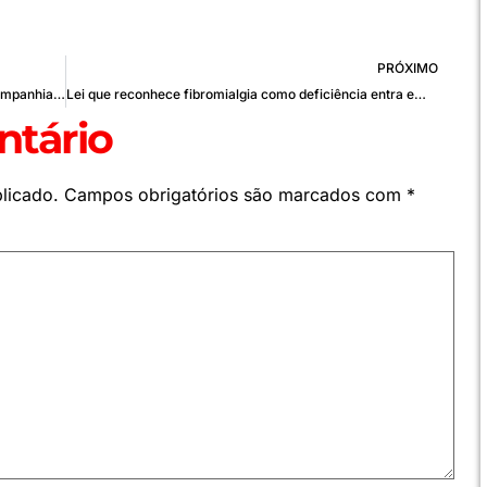
PRÓXIMO
Governo libera R$ 4 bi do FNAC para financiar companhias aéreas
Lei que reconhece fibromialgia como deficiência entra em vigor em 2026
tário
licado.
Campos obrigatórios são marcados com
*