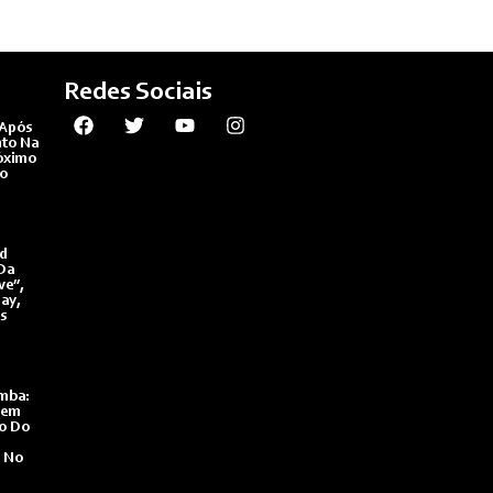
Redes Sociais
 Após
to Na
óximo
do
dd
 Da
ve”,
ay,
s
mba:
dem
o Do
e No