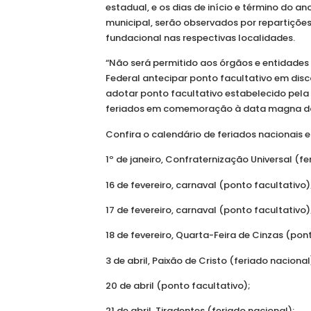
estadual, e os dias de início e término do a
municipal, serão observados por repartições
fundacional nas respectivas localidades.
“Não será permitido aos órgãos e entidades 
Federal antecipar ponto facultativo em di
adotar ponto facultativo estabelecido pela l
feriados em comemoração à data magna do
Confira o calendário de feriados nacionais 
1º de janeiro, Confraternização Universal (fe
16 de fevereiro, carnaval (ponto facultativo)
17 de fevereiro, carnaval (ponto facultativo)
18 de fevereiro, Quarta-Feira de Cinzas (pont
3 de abril, Paixão de Cristo (feriado nacional
20 de abril (ponto facultativo);
21 de abril, Tiradentes (feriado nacional);