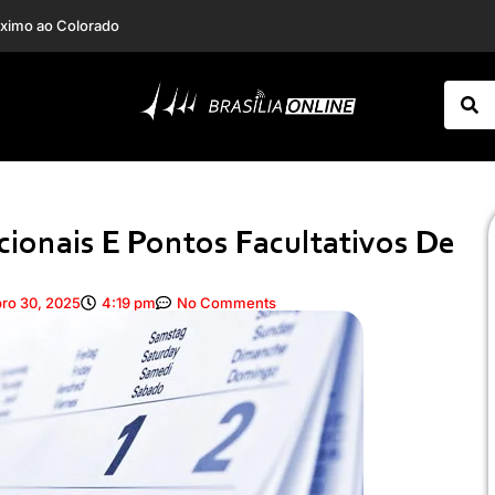
expediente no Rio
Incêndio em clínica mobiliza Corpo de Bombeiros e assusta moradores em Planaltina
cionais E Pontos Facultativos De
ro 30, 2025
4:19 pm
No Comments