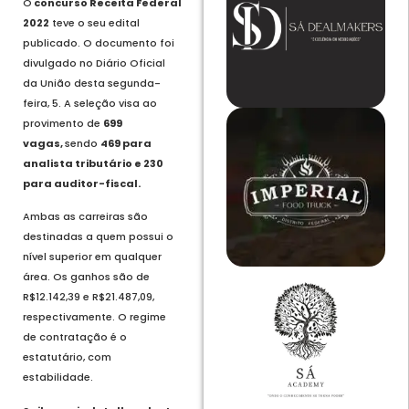
O
concurso Receita Federal
2022
teve o seu edital
publicado. O documento foi
divulgado no Diário Oficial
da União desta segunda-
feira, 5. A seleção visa ao
provimento de
699
vagas,
sendo
469 para
analista tributário e 230
para auditor-fiscal.
Ambas as carreiras são
destinadas a quem possui o
nível superior em qualquer
área. Os ganhos são de
R$12.142,39 e R$21.487,09,
respectivamente. O regime
de contratação é o
estatutário, com
estabilidade.