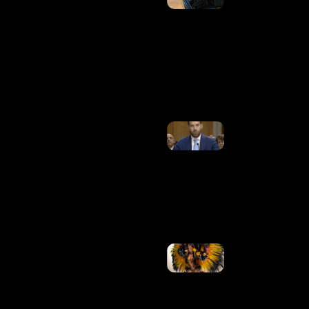
34,5
Bilhões
De
Tentativas
De Golpes
Digitais
Em 1 Ano
Ler
Mais »
Senado Dos
EUA Aprova
Indicação
De Trump
Para
Embaixador
No Brasil
Ler Mais
»
Tàmires
Assîs, Ex-
Fazenda,
Se
Apresenta
Como
Cunhã-