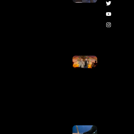
Kauan, Se
Manifesta
Após
Decisão Da
Justiça Na
Disputa
Contra Ex-
Empresários
Ler Mais
»
Justiça
Obriga
Matheus E
Kauan A
Depositar
20% De
Receitas A
Ex-
Empresários
E Restringe
Avião
Ler Mais
»
Brasil
Registrou