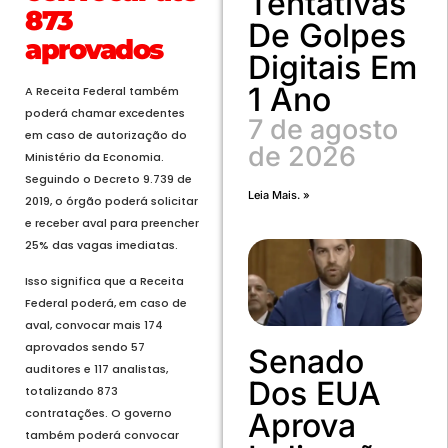
Tentativas
873
De Golpes
aprovados
Digitais Em
1 Ano
A Receita Federal também
poderá chamar excedentes
7 de agosto
em caso de autorização do
de 2026
Ministério da Economia.
Seguindo o Decreto 9.739 de
Leia Mais. »
2019, o órgão poderá solicitar
e receber aval para preencher
25% das vagas imediatas.
Isso significa que a Receita
Federal poderá, em caso de
aval, convocar mais 174
aprovados sendo 57
Senado
auditores e 117 analistas,
Dos EUA
totalizando 873
contratações. O governo
Aprova
também poderá convocar