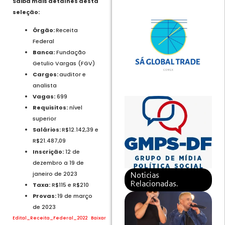
Saiba mais detalhes desta
seleção:
Órgão:
Receita
Federal
Banca:
Fundação
Getulio Vargas (FGV)
Cargos:
auditor e
analista
Vagas:
699
Requisitos:
nível
superior
Salários:
R$12.142,39 e
R$21.487,09
Inscrição:
12 de
dezembro a 19 de
janeiro de 2023
Noticias
Relacionadas.
Taxa:
R$115 e R$210
Provas:
19 de março
de 2023
Edital_Receita_Federal_2022
Baixar