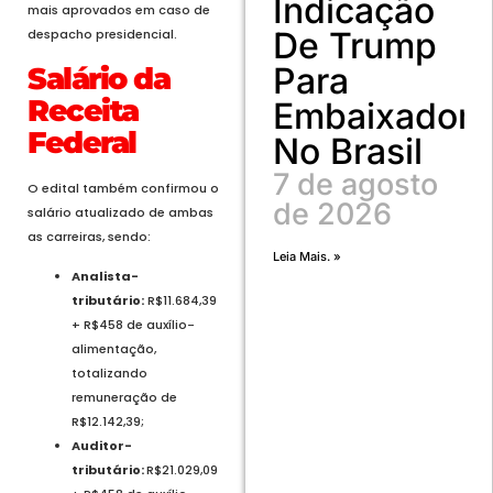
Indicação
mais aprovados em caso de
De Trump
despacho presidencial.
Para
Salário da
Receita
Embaixador
Federal
No Brasil
7 de agosto
O edital também confirmou o
de 2026
salário atualizado de ambas
as carreiras, sendo:
Leia Mais. »
Analista-
tributário:
R$11.684,39
+ R$458 de auxílio-
alimentação,
totalizando
remuneração de
R$12.142,39;
Auditor-
tributário:
R$21.029,09