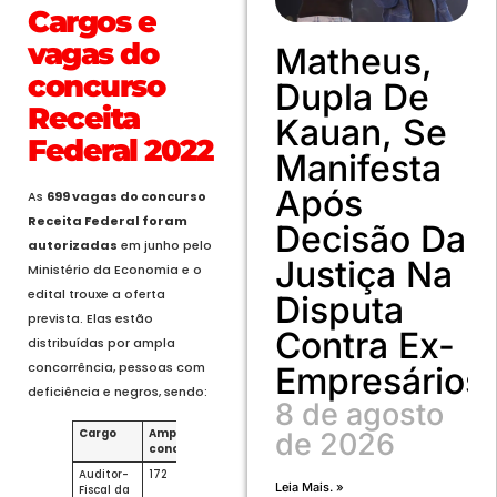
Cargos e
vagas do
Matheus,
concurso
Dupla De
Receita
Kauan, Se
Federal 2022
Manifesta
Após
As
699 vagas do concurso
Receita Federal foram
Decisão Da
autorizadas
em junho pelo
Justiça Na
Ministério da Economia e o
edital trouxe a oferta
Disputa
prevista. Elas estão
Contra Ex-
distribuídas por ampla
concorrência, pessoas com
Empresários
deficiência e negros, sendo:
8 de agosto
Cargo
Ampla
Pcd
Negros
Total
de 2026
concorrência
(5%)
(20%)
Auditor-
172
12
46
230
Leia Mais. »
Fiscal da