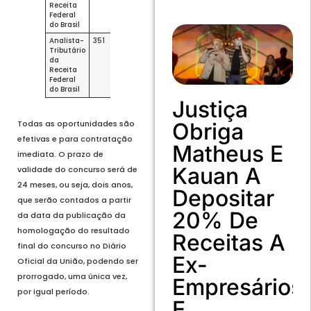
Receita
Federal
do Brasil
Analista-
351
24
94
469
Tributário
da
Receita
Federal
do Brasil
Justiça
Todas as oportunidades são
Obriga
efetivas e para contratação
Matheus E
imediata. O prazo de
Kauan A
validade do concurso será de
24 meses, ou seja, dois anos,
Depositar
que serão contados a partir
20% De
da data da publicação da
homologação do resultado
Receitas A
final do concurso no Diário
Ex-
Oficial da União, podendo ser
prorrogado, uma única vez,
Empresários
por igual período.
E