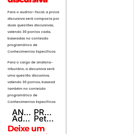
Para o auditor-fiscal, a prova
discursiva será composta por
duas questões discursivas,
valendo 30 pontos cada,
baseadas no conteúdo
programático de
Conhecimentos Específicos.
Para o cargo de analista-
tributário, a discursiva será
uma questão discursiva,
valendo 30 pontos, basead
também no conteúdo
programático de
Conhecimentos Específicos.
ANTERIOR
PRÓXIMO
Administração de Brazlândia aciona DF Legal sobre loteamento ilegal
Petrobras reduz R$ 0,20 no preço da gasolina e R$ 0,40 no diesel nas refinarias
Deixe um