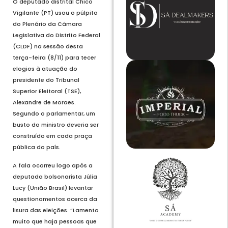
O deputado distrital Chico
Vigilante (PT) usou o púlpito
do Plenário da Câmara
Legislativa do Distrito Federal
(CLDF) na sessão desta
terça-feira (8/11) para tecer
elogios à atuação do
presidente do Tribunal
Superior Eleitoral (TSE),
Alexandre de Moraes.
Segundo o parlamentar, um
busto do ministro deveria ser
construído em cada praça
pública do país.
A fala ocorreu logo após a
deputada bolsonarista Júlia
Lucy (União Brasil) levantar
questionamentos acerca da
lisura das eleições. “Lamento
muito que haja pessoas que