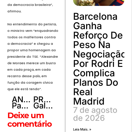
da democracia brasileira”,
afirmou.
Barcelona
Ganha
No entendimento do petista,
o ministro vem “enquadrando
Reforço De
todos os malfeitores contra
Peso Na
a democracia” e chegou a
propor uma homenagem ao
Negociação
presidente do TSE. “Alexandre
Por Rodri E
de Moraes merece um busto
em cada praça, em cada
Complica
recanto desse país, em
Planos Do
função da coragem cívica
Real
que ele está tendo”.
ANTERIOR
PRÓXIMO
Madrid
Padre Marcelo Rossi realiza dia de autógrafos no Pátio Brasil Shopping
Gal Costa, uma das maiores cantoras do Brasil, morre aos 77 anos
7 de agosto
Deixe um
de 2026
comentário
Leia Mais. »