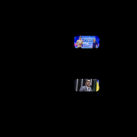
Fecham
Em
Queda
Ler
Mais »
Em Nova
Mudança,
“Band E.C.”
Terá Esporte,
Mas Também
Entretenimento
Ler Mais »
Cabo
Daciolo É
Anunciado
Candidato
Ao
Governo
Do
Amazonas
Ler Mais
»