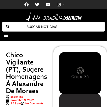
Em nova mudança, “Band E.C.” terá esporte, mas também entretenimento
Após corte
Cabo Daciolo é anunciado candidato ao governo do Amazonas
Chico
Vigilante
(PT), Sugere
Homenagens
À Alexandre
De Moraes
bsbonline
novembro 9, 2022
8:39 am
No Comments