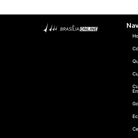
Nav
H
Co
Q
Cu
Cu
E
Go
Ec
Ce