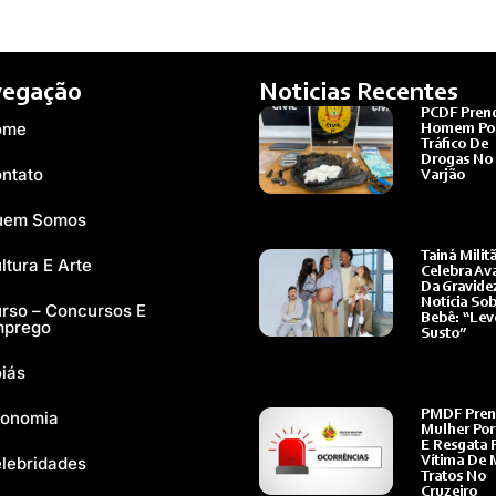
egação
Noticias Recentes
PCDF Pren
ome
Homem Po
Tráfico De
Drogas No
ntato
Varjão
Ler Mais »
uem Somos
Tainá Milit
ltura E Arte
Celebra Av
Da Gravide
Notícia So
rso – Concursos E
Bebê: “Lev
mprego
Susto”
Ler Mais »
iás
onomia
PMDF Pren
Mulher Por
E Resgata F
lebridades
Vítima De 
Tratos No
Cruzeiro