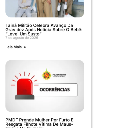
Tainá Militão Celebra Avanço Da
Gravidez Após Notícia Sobre O Bebê:
“Levei Um Susto”
7 de agosto de 2026
Leia Mais. »
PMDF Prende Mulher Por Furto E
Resgata Filhote Vítima De Maus-