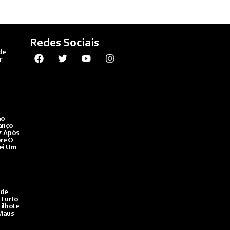
Redes Sociais
de
r
ão
anço
z Após
bre O
ei Um
de
 Furto
ilhote
Maus-