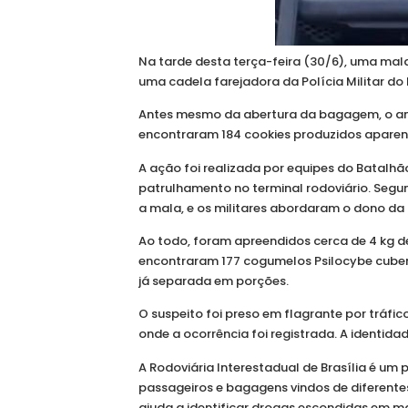
Na tarde desta terça-feira (30/6), uma mal
uma cadela farejadora da Polícia Militar do 
Antes mesmo da abertura da bagagem, o anim
encontraram 184 cookies produzidos apar
A ação foi realizada por equipes do Batalh
patrulhamento no terminal rodoviário. Segun
a mala, e os militares abordaram o dono da
Ao todo, foram apreendidos cerca de 4 kg de
encontraram 177 cogumelos Psilocybe cub
já separada em porções.
O suspeito foi preso em flagrante por tráfi
onde a ocorrência foi registrada. A identidad
A Rodoviária Interestadual de Brasília é um 
passageiros e bagagens vindos de diferentes
ajuda a identificar drogas escondidas em m