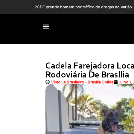
Tainá Militão ce
Cadela Farejadora Loc
Rodoviária De Brasília
Vinícius Brasileiro - Brasília Online
julho 1,