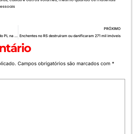
essoais
PRÓXIMO
Operação mira pessoas ligadas a Sóstenes, líder do PL na Câmara
Enchentes no RS destruíram ou danificaram 271 mil imóveis
tário
licado.
Campos obrigatórios são marcados com
*