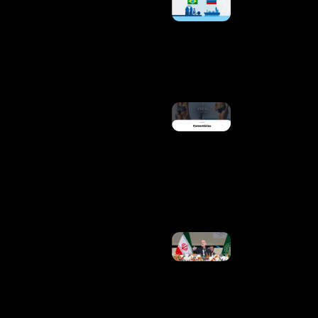
Dizem
Cumprir Leis
Brasileiras
Na Compra
De Diesel
Russo
Ler Mais »
Cristiano
Ronaldo
Surpreende
Ao Reagir A
Post De
Márcia
Goldschmidt
Sobre
Georgina
Ler Mais »
Presidente
Do Irã Diz
Que
Contato
Com Líder
Supremo
É “muito
Difícil”