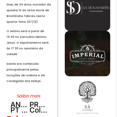
Dias, de 34 anos, morador da
quadra 12 do Setor Norte de
Brazlândia, faleceu nesta
quarta-feira (07/12).
O velório será a partir de
14:40 no Santuário Menino
Jesus. O sepultamento será
às 17:30 no cemitério da
cidade.
Danilo era conhecido
principalmente pelas
locuções de rodeios e da
Cavalgada dos Deleys.
Saiba mais
ANTERIOR
PRÓXIMO
PT faz vaquinha virtual para pagar gastos da festa da posse presidencial de Lula em Brasília
Coluna reta e tchau bengala: imagem de idoso em placas do DF vai mudar