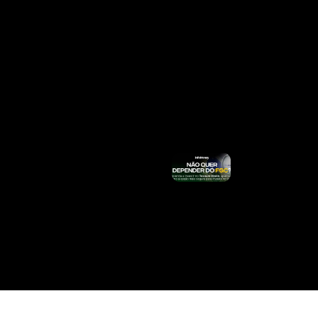
PR Abre
Inscrições
Nesta
Segunda
(10): São
Mais De
40 Vagas
E Salários
Acima De
R$ 6 Mil
Ler
Mais »
Marina
Critica
Tarcísio
Sobre
Tarifaço E
Diz Que
Governador
Colocou
Boné De
Trump
Ler Mais
»