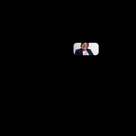
À Crise
Dos
Shows. E
Agora?
Ler
Mais »
No 20º
Aniversário
Da Lei
Maria Da
Penha, Ex-
Marido Da
Mulher
Que
Inspirou
Legislação
É Preso
Ler Mais
»
Concurso
Da
Prefeitura
De
Marialva-