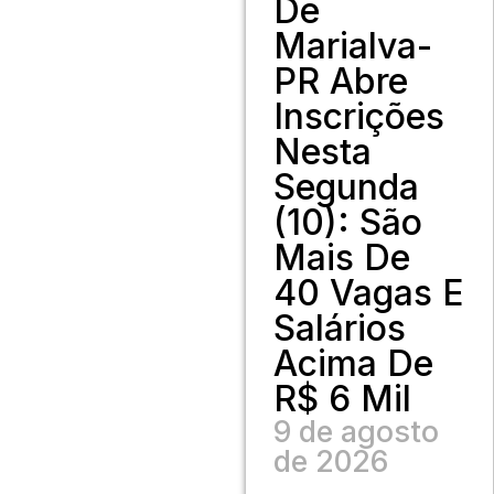
De
Marialva-
PR Abre
Inscrições
Nesta
Segunda
(10): São
Mais De
40 Vagas E
Salários
Acima De
R$ 6 Mil
9 de agosto
de 2026