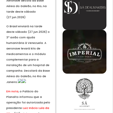
Aeronave decola da Base
Aérea do Galeão, no Rio, na
tarde deste sábado
(27.jun.2026)
O Brasil enviará na tarde
deste sábado (27.jun.2026) o
3º avião com ajuda
humanitária à Venezuela. A
aeronave levará kits de
medicamentos e o módulo
complementar para a
instalação de um hospital de
campanha. Decolará da Base
Aérea do Galeão, no Rio de
Janeiro.
Em nota
, o Palácio do
Planalto informou que a
operação foi autorizada pelo
presidente
Luiz Inácio Lula da