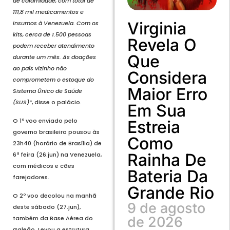
de calamidade, com total de
111,8 mil medicamentos e
Virginia
insumos à Venezuela. Com os
kits, cerca de 1.500 pessoas
Revela O
podem receber atendimento
Que
durante um mês. As doações
ao país vizinho não
Considera
comprometem o estoque do
Maior Erro
Sistema Único de Saúde
(SUS)”
, disse o palácio.
Em Sua
O 1º voo enviado pelo
Estreia
governo brasileiro pousou às
Como
23h40 (horário de Brasília) de
Rainha De
6ª feira (26.jun) na Venezuela,
com médicos e cães
Bateria Da
farejadores.
Grande Rio
O 2º voo decolou na manhã
9 de agosto
deste sábado (27.jun),
de 2026
também da Base Aérea do
Galeão. Levou a estrutura