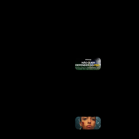
Mais De
3
Milhões
De
Famílias
Nesta
Segunda
(10)
Ler
Mais »
Queda De
Helicóptero
No RJ: O
Que Se
Sabe Sobre
As Vítimas
E O
Acidente
Ler Mais
»
Alice
Carvalho
Detalha
Preparação
Física E