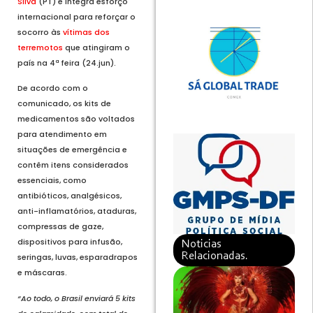
Silva
(PT) e integra esforço
internacional para reforçar o
socorro às
vítimas dos
terremotos
que atingiram o
país na 4ª feira (24.jun).
De acordo com o
comunicado, os kits de
medicamentos são voltados
para atendimento em
situações de emergência e
contêm itens considerados
essenciais, como
antibióticos, analgésicos,
anti-inflamatórios, ataduras,
compressas de gaze,
dispositivos para infusão,
Noticias
Relacionadas.
seringas, luvas, esparadrapos
e máscaras.
“Ao todo, o Brasil enviará 5 kits