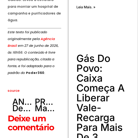
para montar um hospital de
Leia Mais. »
campanha e purificadores de
água.
Este texto foi publicado
originalmente pela
Agência
Brasil
em 27 de junho de 2026,
às 16h56. O conteúdo é livre
Gás Do
para republicação, citada a
Povo:
fonte, e foi adaptado para o
padrão do
Poder360
.
Caixa
Começa A
source
Liberar
ANTERIOR
PRÓXIMO
Vale-
Deolane seguirá em cela especial após suspensão da OAB-SP
Margareth explica curtidas sem querer e diz que recebe bronca de Virginia: “Ela liga brigando”
Recarga
Deixe um
Para Mais
comentário
De 3