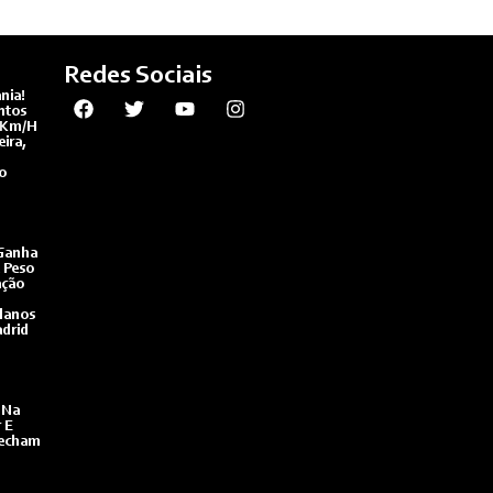
Redes Sociais
nia!
ntos
 Km/h
ira,
o
Ganha
 Peso
ação
lanos
drid
 Na
r E
Fecham