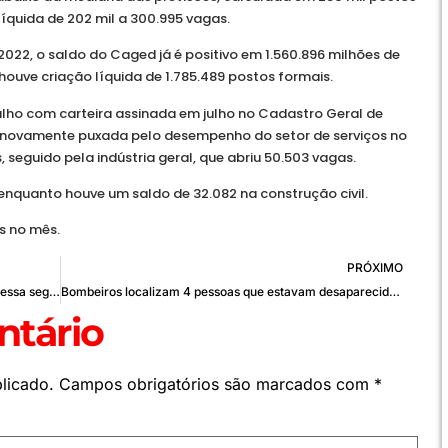
líquida de 202 mil a 300.995 vagas.
022, o saldo do Caged já é positivo em 1.560.896 milhões de
uve criação líquida de 1.785.489 postos formais.
alho com carteira assinada em julho no Cadastro Geral de
ovamente puxada pelo desempenho do setor de serviços no
 seguido pela indústria geral, que abriu 50.503 vagas.
enquanto houve um saldo de 32.082 na construção civil.
s no mês.
PRÓXIMO
Oportunidade – Segue as vagas de emprego para essa segunda-feira, 29 de agosto
Bombeiros localizam 4 pessoas que estavam desaparecidas no Poço Azul, em Brazlândia
tário
licado.
Campos obrigatórios são marcados com
*