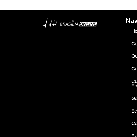
Nav
H
Co
Q
Cu
Cu
E
Go
Ec
Ce
Es