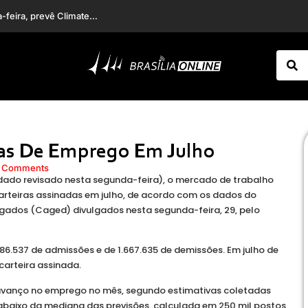
da
mbém entretenimento
agas De Emprego Em Julho
 Comments
dado revisado nesta segunda-feira), o mercado de trabalho
carteiras assinadas em julho, de acordo com os dados do
ados (Caged) divulgados nesta segunda-feira, 29, pelo
6.537 de admissões e de 1.667.635 de demissões. Em julho de
carteira assinada.
avanço no emprego no mês, segundo estimativas coletadas
 abaixo da mediana das previsões, calculada em 250 mil postos