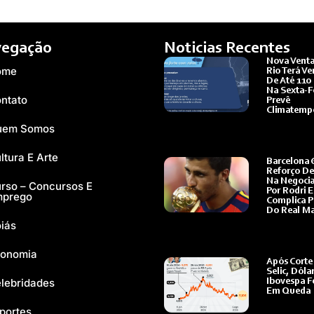
egação
Noticias Recentes
Nova Venta
ome
Rio Terá Ve
De Até 110
Na Sexta-Fe
ntato
Prevê
Climatemp
Ler Mais »
uem Somos
ltura E Arte
Barcelona 
Reforço De
Na Negoci
rso – Concursos E
Por Rodri E
mprego
Complica P
Do Real Ma
iás
Ler Mais »
onomia
Após Corte
Selic, Dóla
lebridades
Ibovespa 
Em Queda
Ler Mais »
portes