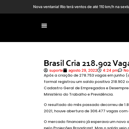
Barcelona ganha refo
Após corte na Selic, dólar e Ibovespa fecham em que
Em nova mudança, “Band E.C.” terá esporte, mas ta
Brasil Cria 218.902 V
suporte
agosto 29, 2022
4:24 pm
No
Após a criação de 278.753 vagas em junho (
formal registrou um saldo positivo 218.902 
Cadastro Geral de Empregados e Desempreg
Ministério do Trabalho e Previdência.
O resultado do mês passado decorreu de 1.88
2021, houve abertura de 306.477 vagas com 
O mercado financeiro já esperava um novo 
pelo Projeções Broadcast. Mas o saldo veio