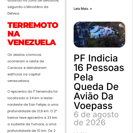
atuando na zona de desastre,
segundo o Ministério da
Leia Mais. »
Defesa.
TERREMOTO
NA
VENEZUELA
PF Indicia
Os abalos sísmicos
ocorreram a oeste de
16 Pessoas
Caracas e derrubaram
Pela
edifícios na capital
venezuelana.
Queda De
O epicentro do 1º terremoto foi
Avião Da
localizado a 24 km a leste-
Voepass
nordeste de San Felipe, a uma
profundidade de 21,8 km. O 2º
6 de agosto
tremor teve epicentro a 23 km
de 2026
a sudeste de Yumare, a uma
profundidade de 10 km. Os 2