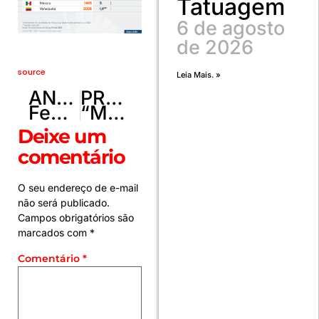
Tatuagem
6 de agosto
de 2026
source
Leia Mais. »
ANTERIOR
PRÓXIMO
Federação do Equador aciona Fifa após buzinaço de mexicanos em hotel
“MasterChef” recebe Dayse Paparoto como jurada em prova de Caixa Misteriosa com língua bovina
Deixe um
comentário
O seu endereço de e-mail
não será publicado.
Campos obrigatórios são
marcados com
*
Comentário
*