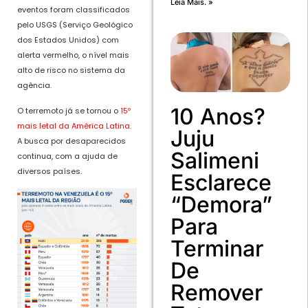
Leia Mais. »
eventos foram classificados
pelo USGS (Serviço Geológico
dos Estados Unidos) com
alerta vermelho, o nível mais
alto de risco no sistema da
agência.
10 Anos?
O terremoto já se tornou o
15º
mais letal da América Latina
.
Juju
A busca por desaparecidos
Salimeni
continua, com a ajuda de
diversos países.
Esclarece
“demora”
Para
Terminar
De
Remover