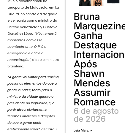
Mucio desembarcou no
aeroporto de Maiquetía, em La
Bruna
Guaira, epicentro da tragédia
e se reuniu com o ministro da
Marquezine
Defesa venezuelano, Gustavo
Ganha
González López.
“Nós temos 2
momentos com esse
Destaque
acontecimento. O 1º é a
Internacional
emergência e o 2º é a
reconstrução”
, disse o ministro
Após
brasileiro.
Shawn
“A gente vai voltar para Brasília,
Mendes
passar os elementos do que a
Assumir
gente viu aqui, tanto para o
ministro da cidade quanto o
Romance
presidente da República, e, a
6 de agosto
partir disso, obviamente,
teremos diretrizes e direções
de 2026
do que a gente pode
efetivamente fazer”
, declarou
Leia Mais. »