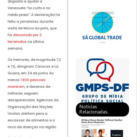
disposto a ajudar a
Venezuela
“no curto e no
médio prazo”
. A declaração foi
feita a jornalistas durante
visita de Múcio ao país, que
foi
devastado por 2
terremotos
na última
semana.
Os tremores, de magnitude 7,2
e 7,5, atingiram Caracas e La
Guaira, em 24 de junho. Ao
menos
1.900 pessoas
morreram
, e dezenas de
milhares seguem
desaparecidas. Agências da
Organização das Nações
Noticias
Relacionadas.
Unidas alertam para a
escassez de alimentos e o
risco de doenças na região.