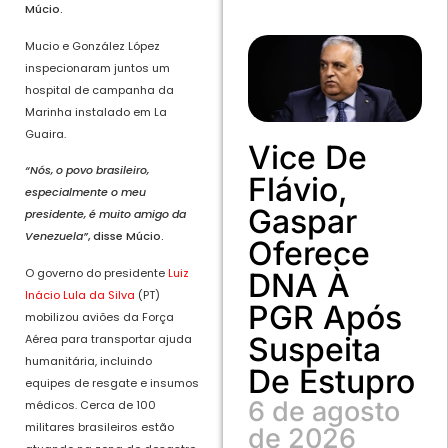
Múcio.
Mucio e González López
inspecionaram juntos um
hospital de campanha da
Marinha instalado em La
Guaira.
Vice De
“Nós, o povo brasileiro,
Flávio,
especialmente o meu
Gaspar
presidente, é muito amigo da
Venezuela”
, disse Múcio.
Oferece
O governo do presidente
Luiz
DNA À
Inácio Lula da Silva
(PT)
PGR Após
mobilizou aviões da Força
Suspeita
Aérea para transportar ajuda
humanitária, incluindo
De Estupro
equipes de resgate e insumos
6 de agosto
médicos. Cerca de 100
militares brasileiros estão
de 2026