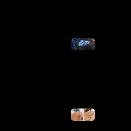
Após
Suspeita
De
Estupro
Ler
Mais »
PF
Indicia
16
Pessoas
Pela
Queda
De
Avião
Da
Voepass
Ler
Mais
»
10 Anos?
Juju
Salimeni
Esclarece
“demora”