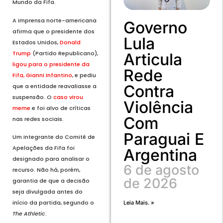
Mundo da Fifa.
A imprensa norte-americana
Governo
afirma que o presidente dos
Lula
Estados Unidos,
Donald
Trump
(Partido Republicano),
Articula
ligou para o presidente da
Rede
Fifa, Gianni Infantino
, e pediu
Contra
que a entidade reavaliasse a
suspensão. O
caso virou
Violência
meme
e foi alvo de críticas
Com
nas redes sociais.
Paraguai E
Um integrante do Comitê de
Apelações da Fifa foi
Argentina
designado para analisar o
6 de agosto
recurso. Não há, porém,
de 2026
garantia de que a decisão
seja divulgada antes do
início da partida, segundo o
Leia Mais. »
The Athletic
.