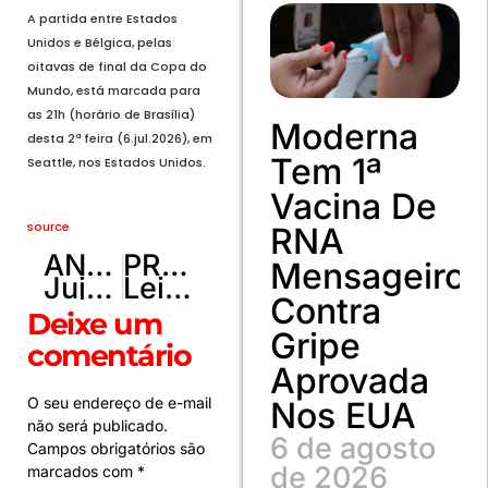
A partida entre Estados
Unidos e Bélgica, pelas
oitavas de final da Copa do
Mundo, está marcada para
as 21h (horário de Brasília)
Moderna
desta 2ª feira (6.jul.2026), em
Tem 1ª
Seattle, nos Estados Unidos.
Vacina De
source
RNA
ANTERIOR
PRÓXIMO
Mensageiro
Juju Salimeni une carnaval e brazilcore em ensaio para jogo da Seleção Brasileira
Leitura labial mostra o que Neymar disse ao goleiro da Noruega antes e depois do pênalti
Contra
Deixe um
Gripe
comentário
Aprovada
O seu endereço de e-mail
Nos EUA
não será publicado.
6 de agosto
Campos obrigatórios são
de 2026
marcados com
*