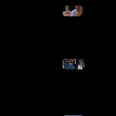
Moderna
Tem 1ª
Vacina De
RNA
Mensageiro
Contra
Gripe
Aprovada
Nos EUA
Ler Mais
»
Após
Temporada
Histórica,
Lucas
Pinheiro
Compartilha
Momentos
De Férias
Com
Isadora Cruz
Ler Mais
»