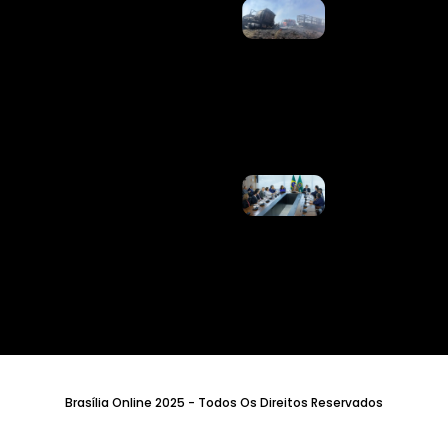
Acidente
Com
Incêndio
Mata
Motorista
Na BR-
040
Ler
Mais »
Liberdade
De
Expressão
Tem
Limite,
Diz Lula
Sobre
Redes
Sociais
Ler
Mais »
Brasília Online 2025 - Todos Os Direitos Reservados