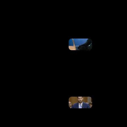
Ex-
Empresários
E Restringe
Avião
Ler Mais
»
Brasil
Registrou
34,5
Bilhões
De
Tentativas
De Golpes
Digitais
Em 1 Ano
Ler
Mais »
Senado Dos
EUA Aprova
Indicação
De Trump
Para
Embaixador
No Brasil