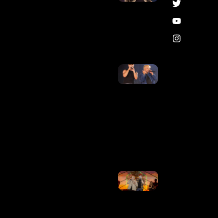
Na TV Globo
Após
Tratamento
Contra O
Câncer
Ler Mais »
Matheus,
Dupla De
Kauan, Se
Manifesta
Após
Decisão Da
Justiça Na
Disputa
Contra Ex-
Empresários
Ler Mais
»
Justiça
Obriga
Matheus E
Kauan A
Depositar
20% De
Receitas A