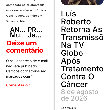
composto pelas empresas
RZK Concessões e Atlântica
Luís
Construções, Comércio e
Roberto
Serviços Ltda.
Retorna Às
ANTERIOR
PRÓXIMO
Mulher é condenada por perturbação do sossego após festas barulhentas em Brazlândia
Janones faz acordo com a PGR e vai devolver R$ 131 mil por rachadinhas
Transmissõe
Deixe um
Na TV
comentário
Globo
Após
O seu endereço de e-mail
Tratamento
não será publicado.
Campos obrigatórios são
Contra O
marcados com
*
Câncer
Comentário
*
8 de agosto
de 2026
Leia Mais. »