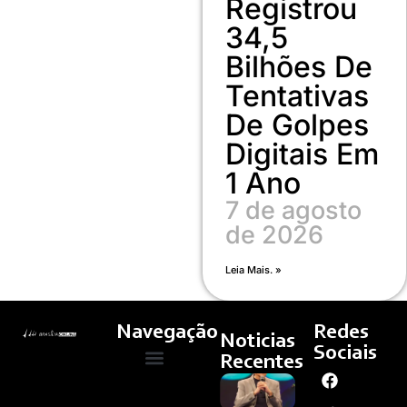
Registrou
34,5
Bilhões De
Tentativas
De Golpes
Digitais Em
1 Ano
7 de agosto
de 2026
Leia Mais. »
Navegação
Redes
Noticias
Sociais
Recentes
Luís Roberto
Quem Somos
Cultura E Arte
Curso – Concursos E Emprego
Retorna Às
Transmissões