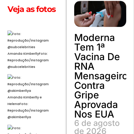
Veja as fotos
Abrir em tela cheia
Moderna
Tem 1ª
Vacina De
Amanda Kimberlly
Foto:
Reprodução/Instagram
RNA
@subcelebrities
Mensageiro
Contra
Gripe
Amanda Kimberlly e
Aprovada
Helena
Foto:
Reprodução/Instagram
Nos EUA
@akimberllya
6 de agosto
de 2026