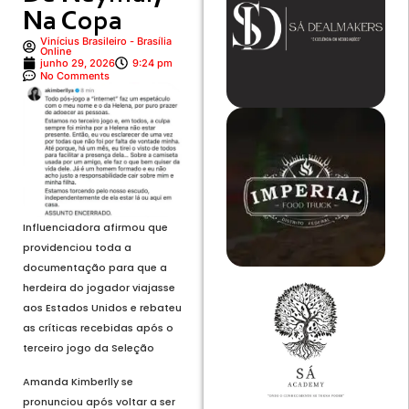
Na Copa
Vinícius Brasileiro - Brasília
Online
junho 29, 2026
9:24 pm
No Comments
Influenciadora afirmou que
providenciou toda a
documentação para que a
herdeira do jogador viajasse
aos Estados Unidos e rebateu
as críticas recebidas após o
terceiro jogo da Seleção
Amanda Kimberlly se
pronunciou após voltar a ser