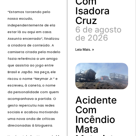
Com
Isadora
“Estamos torcendo pelo
Cruz
nosso escudo,
independentemente de ela
6 de agosto
estar lá ou aqui em casa.
de 2026
Assunto encerrado”, finalizou
a criadora de conteúdo. A
Leia Mais. »
camiseta citada pela modelo
fazia referência a um amigo
que assistia ao jogo entre
Brasil e Japão. Na peça, ele
riscou o nome “Neymar Jr.” e
escreveu, à caneta, o nome
da personalidade com quem
Acidente
acompanhava a partida. O
gesto repercutiu nas redes
Com
sociais e acabou motivando
Incêndio
uma nova onda de críticas
direcionadas à blogueira.
Mata