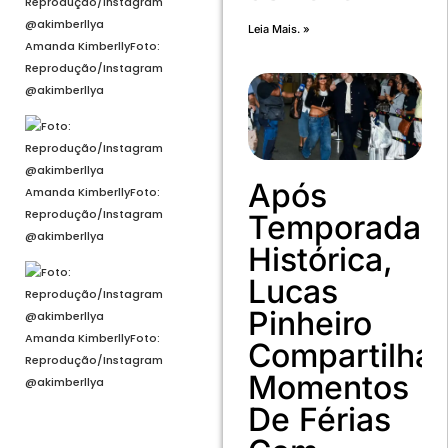
Leia Mais. »
Amanda Kimberlly
Foto:
Reprodução/Instagram
@akimberllya
Após
Amanda Kimberlly
Foto:
Reprodução/Instagram
Temporada
@akimberllya
Histórica,
Lucas
Pinheiro
Amanda Kimberlly
Foto:
Compartilha
Reprodução/Instagram
Momentos
@akimberllya
De Férias
Voltar
Próximo