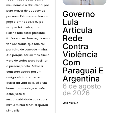
meu nome e o da Helena, por
puro prazer de adoecer as
Governo
pessoas. Estamos no terceiro
Lula
jogo e, em todos, a culpa
sempre foi minha por a
Articula
Helena não estar presente.
Rede
Então, vou esclarecer, de uma
Contra
vez por todas, que não foi
por falta de vontade minha.
Violência
Até porque, há um mês, tirei o
Com
visto de todos para facilitar
a presença dela. Sobre a
Paraguai E
camiseta usada por um
Argentina
amigo, ele faz o que bem
quiser da vida dele. Já é um
6 de agosto
homem formado, e eu não
de 2026
acho justo a
responsabilidade cair sobre
Leia Mais. »
mim e minha filha”, disparou
Kimberlly.