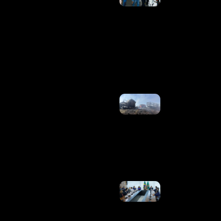
Histórica,
Lucas
Pinheiro
Compartilha
Momentos
De Férias
Com
Isadora Cruz
Ler Mais
»
Acidente
Com
Incêndio
Mata
Motorista
Na BR-
040
Ler
Mais »
Liberdade
De
Expressão
Tem
Limite,
Diz Lula