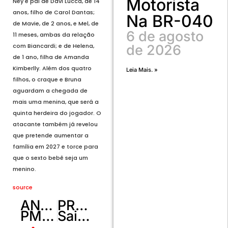
Motorista
Ney é pai de Davi Lucca, de 14
anos, filho de Carol Dantas;
Na BR-040
de Mavie, de 2 anos, e Mel, de
6 de agosto
11 meses, ambas da relação
de 2026
com Biancardi; e de Helena,
de 1 ano, filha de Amanda
Kimberlly. Além dos quatro
Leia Mais. »
filhos, o craque e Bruna
aguardam a chegada de
mais uma menina, que será a
quinta herdeira do jogador. O
atacante também já revelou
que pretende aumentar a
família em 2027 e torce para
que o sexto bebê seja um
menino.
source
ANTERIOR
PRÓXIMO
PMDF resgata raro saruê albino no Taguatinga Shopping
Saiba como pode ficar a nova lei para MEIs