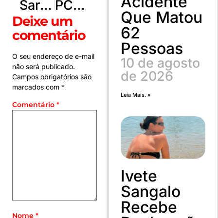
Acidente
Sarah Poncio desabafa após prisão do pai pela PF e diz confiar em sua inocência
PCDF cumpre mandados contra grupo que simulava compra de celulares para cometer assalto
Que Matou
Deixe um
62
comentário
Pessoas
O seu endereço de e-mail
10 de agosto
não será publicado.
de 2026
Campos obrigatórios são
marcados com
*
Leia Mais. »
Comentário
*
Ivete
Sangalo
Recebe
Nome
*