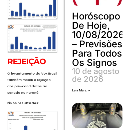
Horóscopo
De Hoje,
10/08/2026
– Previsões
Para Todos
REJEIÇÃO
Os Signos
10 de agosto
O levantamento da Vox Brasil
de 2026
também mediu a rejeição
dos pré-candidatos ao
Leia Mais. »
Senado no Paraná.
Eis os resultados: