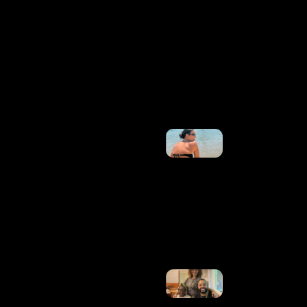
Alertou
Sobre
Problemas
Na Voepass
Antes De
Acidente
Que Matou
62 Pessoas
Ler Mais
»
Ivete
Sangalo
Recebe
Declaração
Discreta
Do
Namorado
Em Foto
De Biquíni
Ler Mais
»
Morre
Anita
Nobre,
Mãe