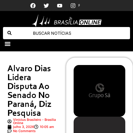
Ivete Sangalo recebe declaração discreta do namorado em foto de biquíni
PMDF APREENDE REVÓLVER CALIBRE .38
Ex-funcionário da Anac alertou sobre problemas na Voepass antes de acidente que matou 62 pessoas
Alvaro Dias
Lidera
Disputa Ao
Senado No
Paraná, Diz
Pesquisa
Vinícius Brasileiro - Brasília
Online
julho 3, 2026
10:05 am
No Comments