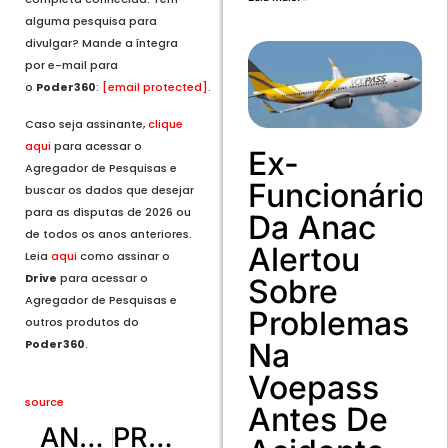
alguma pesquisa para
divulgar? Mande a íntegra
por e-mail para
o
Poder360
:
[email protected]
.
Caso seja assinante,
clique
aqui
para acessar o
Ex-
Agregador de Pesquisas e
Funcionário
buscar os dados que desejar
para as disputas de 2026 ou
Da Anac
de todos os anos anteriores.
Alertou
Leia
aqui
como assinar o
Drive
para acessar o
Sobre
Agregador de Pesquisas e
Problemas
outros produtos do
Poder360
.
Na
Voepass
source
Antes De
ANTERIOR
PRÓXIMO