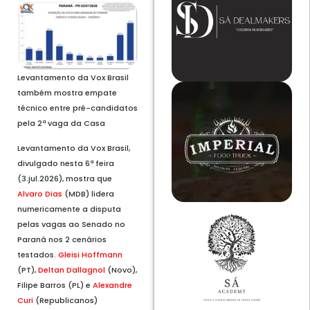
Levantamento da Vox Brasil
também mostra empate
técnico entre pré-candidatos
pela 2ª vaga da Casa
Levantamento da Vox Brasil,
divulgado nesta 6ª feira
(3.jul.2026), mostra que
Alvaro Dias
(MDB) lidera
numericamente a disputa
pelas vagas ao Senado no
Paraná nos 2 cenários
testados.
Gleisi Hoffmann
(PT),
Deltan Dallagnol
(Novo),
Filipe Barros (PL) e
Alexandre
Curi
(Republicanos)