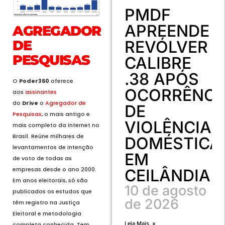
PMDF
APREENDE
AGREGADOR
REVÓLVER
DE
PESQUISAS
CALIBRE
.38 APÓS
O
Poder360
oferece
OCORRÊNCI
aos
assinantes
do
Drive
o
Agregador de
DE
Pesquisas
, o mais antigo e
VIOLÊNCIA
mais completo da internet no
Brasil. Reúne milhares de
DOMÉSTICA
levantamentos de intenção
EM
de voto de todas as
empresas desde o ano 2000.
CEILÂNDIA
Em anos eleitorais, só são
10 de agosto
publicados os estudos que
de 2026
têm registro na Justiça
Eleitoral e metodologia
Leia Mais. »
completa conhecida. Tem