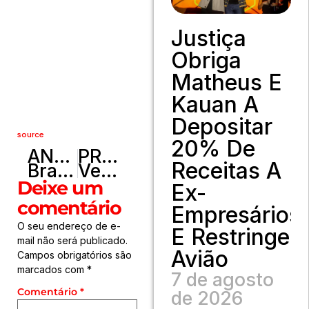
Justiça
Obriga
Matheus E
Kauan A
Depositar
source
20% De
ANTERIOR
PRÓXIMO
Receitas A
Brasil e Reino Unido firmam protocolo para punir tráfico de pessoas
Ventania, tempestade e correria: show de Alok é interrompido em cruzeiro
Deixe um
Ex-
comentário
Empresários
O seu endereço de e-
E Restringe
mail não será publicado.
Avião
Campos obrigatórios são
marcados com
*
7 de agosto
Comentário
*
de 2026