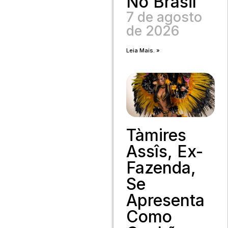
No Brasil
7 de agosto
de 2026
Leia Mais. »
Tàmires
Assîs, Ex-
Fazenda,
Se
Apresenta
Como