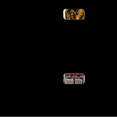
Tàmires
Assîs, Ex-
Fazenda,
Se
Apresenta
Como
Cunhã-
Poranga
No
Festival
De
Manaus
Ler
Mais »
FAO
Sinaliza
Alta De
0,6% Nos
Preços
Dos
Alimentos
Em Julho
Ler
Mais »