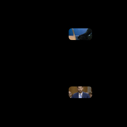
Avião
Ler Mais
»
Brasil
Registrou
34,5
Bilhões
De
Tentativas
De Golpes
Digitais
Em 1 Ano
Ler
Mais »
Senado Dos
EUA Aprova
Indicação
De Trump
Para
Embaixador
No Brasil
Ler Mais
»