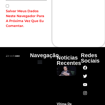
Salvar Meus Dados
Neste Navegador Para
A Próxima Vez Que Eu
Comentar.
Navegação
Redes
Noticias
Sociais
Recentes
Mendonça
Quem Somos
Cultura E Arte
Curso – Concursos E Emprego
Diz Que “em
Um Mundo
Ideal”, Não
Haveria
Decisões
Monocráticas
Ler Mais »
Vítima De