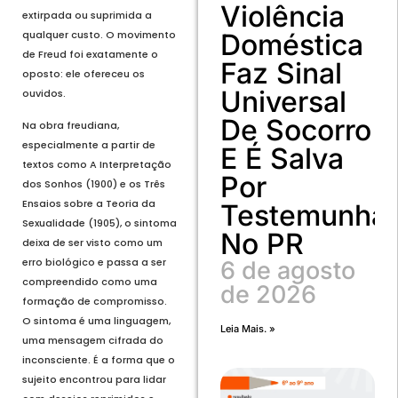
Violência
extirpada ou suprimida a
qualquer custo. O movimento
Doméstica
de Freud foi exatamente o
Faz Sinal
oposto: ele ofereceu os
Universal
ouvidos.
De Socorro
Na obra freudiana,
especialmente a partir de
E É Salva
textos como A Interpretação
Por
dos Sonhos (1900) e os Três
Ensaios sobre a Teoria da
Testemunha
Sexualidade (1905), o sintoma
No PR
deixa de ser visto como um
erro biológico e passa a ser
6 de agosto
compreendido como uma
de 2026
formação de compromisso.
O sintoma é uma linguagem,
Leia Mais. »
uma mensagem cifrada do
inconsciente. É a forma que o
sujeito encontrou para lidar