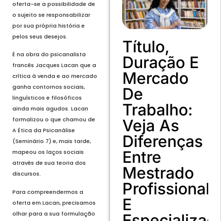
oferta-se a possibilidade de
o sujeito se responsabilizar
por sua própria história e
pelos seus desejos.
Título,
É na obra do psicanalista
Duração E
francês Jacques Lacan que a
Mercado
crítica à venda e ao mercado
ganha contornos sociais,
De
linguísticos e filosóficos
Trabalho:
ainda mais agudos. Lacan
formalizou o que chamou de
Veja As
A Ética da Psicanálise
Diferenças
(Seminário 7) e, mais tarde,
Entre
mapeou os laços sociais
através de sua teoria dos
Mestrado
discursos.
Profissional
Para compreendermos a
E
oferta em Lacan, precisamos
olhar para a sua formulação
Especializaç