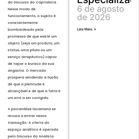
do Discurso do Capitalista.
6 de agosto
Nesse modo de
de 2026
funcionamento, o sujeito é
constantemente
bombardeado pela
Leia Mais. »
promessa de que existe um
objeto (seja um produto, um
status, uma pílula ou um
serviço terapêutico) capaz
de tapar o buraco da sua
angústia. O mercado
prospera vendendo a ilusão
de que a plenitude é
alcançável e de que a falta é
um erro a ser corrigido.
A psicanálise lacaniana se
recusa a entrar nessa
transação. A oferta do
espaço analítico é operada
pelo Discurso do Analista.