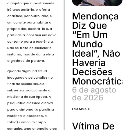
o objeto que supostamente
irá anestesiá-la. A oferta
Mendonça
analítica, por outro lado, é
Diz Que
um convite para habitar a
própria dor, decifrá-la e, a
“em Um
partir dela, construir um novo
Mundo
contorno para a existência.
Não se trata de silenciar o
Ideal”, Não
sintoma, mas de dar a ele a
Haveria
dignidade da palavra.
Decisões
Quando Sigmund Freud
inaugurou a psicanálise no
Monocrática
final do século XIX, ele
6 de agosto
subverteu radicalmente a
de 2026
medicina de sua época. A
psiquiatria clássica olhava
Leia Mais. »
para o sintoma (a paralisia
histérica, a obsessão, a
fobia) como um corpo
Vítima De
estranho, uma anomalia a ser