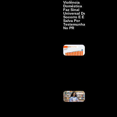
Violência
Doméstica
Faz Sinal
Universal De
Socorro E É
Salva Por
Testemunhas
No PR
Ler Mais »
Resultado
Do Ideb É
Ótima
Notícia,
Diz Todos
Pela
Educação
Ler Mais
»
Título,
Duração E
Mercado De
Trabalho: Veja
As Diferenças
Entre
Mestrado