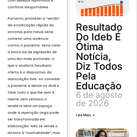
com desejos reprimidos e
conflitos insuportáveis.
Portanto, prometer a “venda”
Resultado
da erradicação rápida do
sintoma, para Freud, seria
Do Ideb É
cometer uma violência
Ótima
contra o paciente. Seria calar
a única via de expressão de
Notícia,
uma dor mais profunda. O
Diz Todos
que o analista freudiano
oferta é o dispositivo da
Pela
associação livre. Ao convidar
Educação
o paciente a deitar no divã e
falar tudo o que lhe vem à
6 de agosto
mente, sem censura, o
de 2026
analista abre um espaço
onde a repetição cega pode
Leia Mais. »
ser transformada em
elaboração. Não se vende o
retorno à “normalidade”, mas