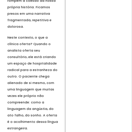
rompem a coesão da nossa
própria história. Ficamos
presos em uma narrativa
fragmentada, repetitiva e
dolorosa.
Neste contexto, o que a
clínica oferta? Quando o
analista oferta seu
consultório, ele está criando
um espaço de hospitalidade
radical para a estranheza do
outro. O paciente chega
alienado de si mesmo, com
uma linguagem que muitas
vezes ele próprio não
compreende: como a
linguagem da angústia, do
ato falho, do sonho. A oferta
é o acolhimento dessa língua
estrangeira.