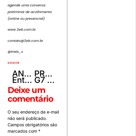
agende uma conversa
preliminar de acolhimento
(online ou presencial).
www.3eb.com.br
contato@3eb.com.br
@trieb_s
source
ANTERIOR
PRÓXIMO
Entenda as estampas da Fifa nas camisas das seleções na Copa
G7 quer limitar China a 60% do fornecimento de terras-raras
Deixe um
comentário
O seu endereço de e-mail
não será publicado.
Campos obrigatórios são
marcados com
*