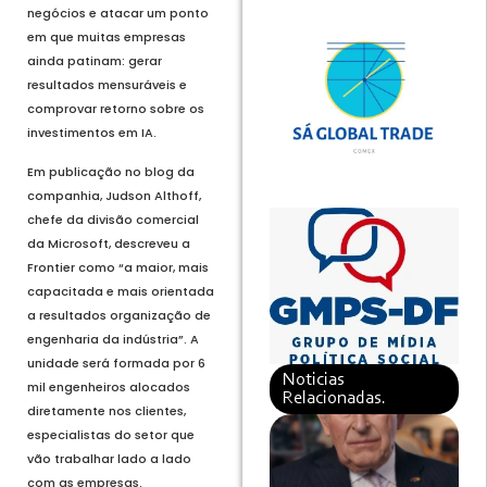
negócios e atacar um ponto
em que muitas empresas
ainda patinam: gerar
resultados mensuráveis e
comprovar retorno sobre os
investimentos em IA.
Em publicação no blog da
companhia, Judson Althoff,
chefe da divisão comercial
da Microsoft, descreveu a
Frontier como “a maior, mais
capacitada e mais orientada
a resultados organização de
engenharia da indústria”. A
unidade será formada por 6
Noticias
mil engenheiros alocados
Relacionadas.
diretamente nos clientes,
especialistas do setor que
vão trabalhar lado a lado
com as empresas.