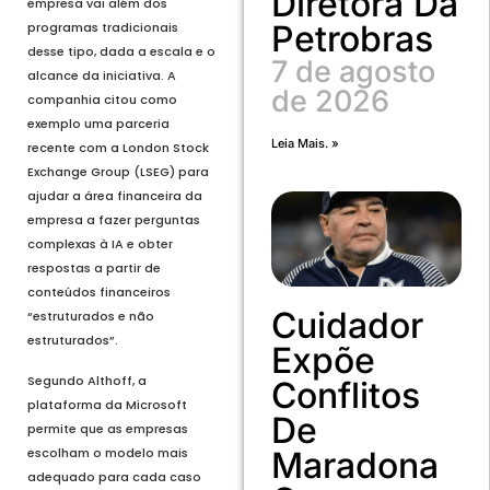
Diretora Da
empresa vai além dos
Petrobras
programas tradicionais
desse tipo, dada a escala e o
7 de agosto
alcance da iniciativa. A
de 2026
companhia citou como
exemplo uma parceria
Leia Mais. »
recente com a London Stock
Exchange Group (LSEG) para
ajudar a área financeira da
empresa a fazer perguntas
complexas à IA e obter
respostas a partir de
conteúdos financeiros
Cuidador
“estruturados e não
estruturados”.
Expõe
Segundo Althoff, a
Conflitos
plataforma da Microsoft
De
permite que as empresas
Maradona
escolham o modelo mais
adequado para cada caso