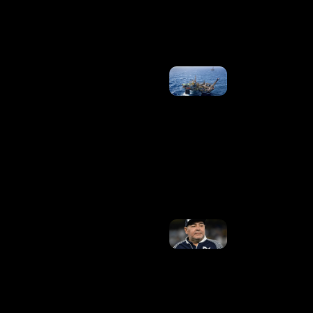
Petrobras
Ler Mais
»
Vendas
Para A
China
Devem
Voltar Ao
Normal,
Diz
Diretora
Da
Petrobras
Ler
Mais »
Cuidador
Expõe
Conflitos
De
Maradona
Com
Médico
Antes De
Morrer:
“Chegava