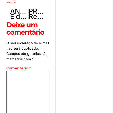
source
ANTERIOR
PRÓXIMO
É de família? Poliana Rocha relembra porre “violento” e reação de Leonardo
Resultado da Loteria dos Sonhos de hoje 04/07: Veja os números vencedores da extração das 15h45
Deixe um
comentário
O seu endereço de e-mail
não será publicado.
Campos obrigatórios são
marcados com
*
Comentário
*