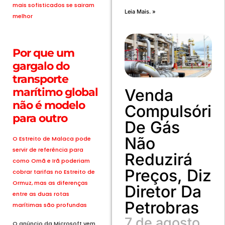
mais sofisticados se sairam
Leia Mais. »
melhor
Por que um
gargalo do
transporte
Venda
marítimo global
não é modelo
Compulsória
para outro
De Gás
Não
O Estreito de Malaca pode
servir de referência para
Reduzirá
como Omã e Irã poderiam
Preços, Diz
cobrar tarifas no Estreito de
Ormuz, mas as diferenças
Diretor Da
entre as duas rotas
Petrobras
marítimas são profundas
7 de agosto
O anúncio da Microsoft vem