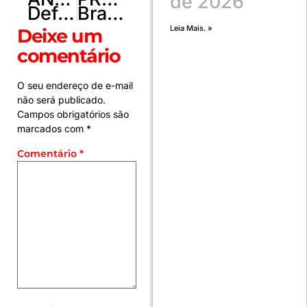
de 2026
Defesas pedem absolvição dos réus do núcleo 4 por falta de provas
Brasil, Itália e Japão lançam meta para combustíveis sustentáveis
Leia Mais. »
Deixe um
comentário
O seu endereço de e-mail
não será publicado.
Campos obrigatórios são
marcados com
*
Comentário
*