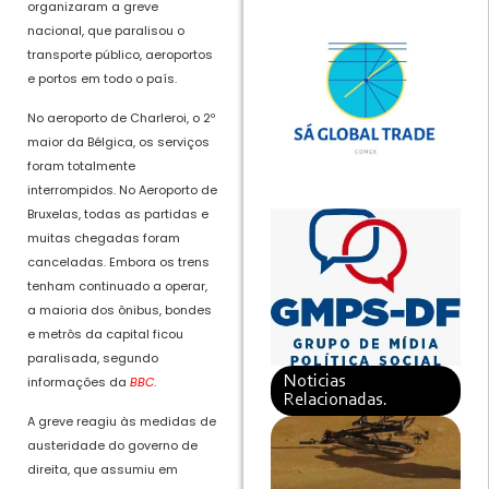
organizaram a greve
nacional, que paralisou o
transporte público, aeroportos
e portos em todo o país.
No aeroporto de Charleroi, o 2º
maior da Bélgica, os serviços
foram totalmente
interrompidos. No Aeroporto de
Bruxelas, todas as partidas e
muitas chegadas foram
canceladas. Embora os trens
tenham continuado a operar,
a maioria dos ônibus, bondes
e metrôs da capital ficou
paralisada, segundo
Noticias
informações da
BBC
.
Relacionadas.
A greve reagiu às medidas de
austeridade do governo de
direita, que assumiu em