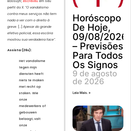
Bossuytr,
escreveu
em seu
perfil do X:
“O vandalismo
contra meus serviços não tem
Horóscopo
nada a ver com o direito à
De Hoje,
greve.
[…]
Apesar do grande
efetivo policial, essa escória
09/08/2026
mostrou sua verdadeira face”.
– Previsões
Assista (26s):
Para Todos
Het vandalisme
Os Signos
tegen mijn
9 de agosto
diensten heeft
de 2026
niets te maken
met recht op
staken. Wie
Leia Mais. »
onze
medewerkers of
gebouwen
belaagt, valt
onze