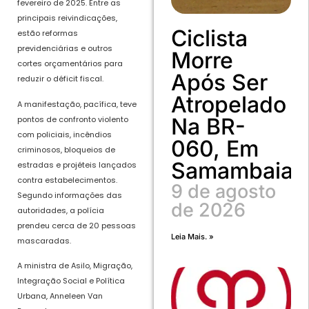
fevereiro de 2025. Entre as
principais reivindicações,
Ciclista
estão reformas
previdenciárias e outros
Morre
cortes orçamentários para
Após Ser
reduzir o déficit fiscal.
Atropelado
A manifestação, pacífica, teve
Na BR-
pontos de confronto violento
com policiais, incêndios
060, Em
criminosos, bloqueios de
Samambaia
estradas e projéteis lançados
contra estabelecimentos.
9 de agosto
Segundo informações das
de 2026
autoridades, a polícia
prendeu cerca de 20 pessoas
Leia Mais. »
mascaradas.
A ministra de Asilo, Migração,
Integração Social e Política
Urbana, Anneleen Van