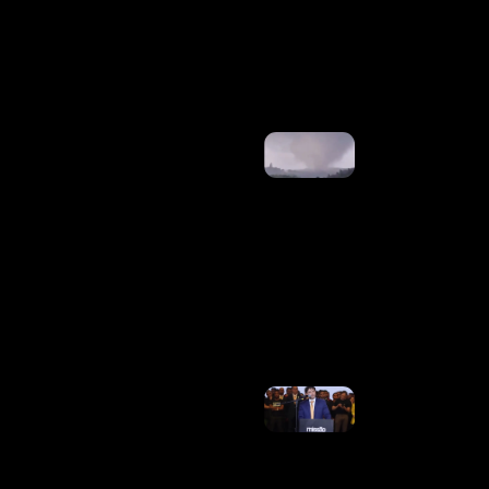
“corrupto
E
Criminoso”
Ler Mais
»
Tornado
Atinge
Cidade Do
Paraná E
Deixa
Casas
Destruídas
E
Moradores
Sem
Energia
Ler Mais
»
Renan
Santos
Diz
Sofrer
Ameaças
Após
Anunciar