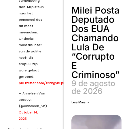
samenleving
Milei Posta
aan. Mijn steun
naar het
Deputado
personeel dat
Dos EUA
dit moet
meemaken.
Chamando
Ondanks
Lula De
massale inzet
van de politie
“corrupto
heeft dit
E
crapuul zijn
ware gelaat
Criminoso”
getoond.
9 de agosto
pic.twitter.com/Xr2RgybFpF
de 2026
— Anneleen Van
Bossuyt
Leia Mais. »
(@anneleen_vb)
October 14,
2025