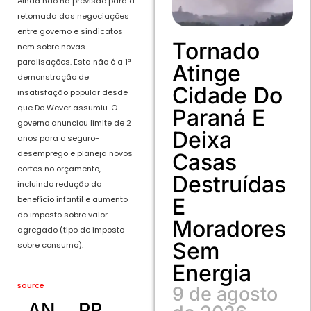
Ainda não há previsão para a
retomada das negociações
entre governo e sindicatos
Tornado
nem sobre novas
paralisações. Esta não é a 1ª
Atinge
demonstração de
Cidade Do
insatisfação popular desde
que De Wever assumiu. O
Paraná E
governo anunciou limite de 2
Deixa
anos para o seguro-
desemprego e planeja novos
Casas
cortes no orçamento,
Destruídas
incluindo redução do
E
benefício infantil e aumento
do imposto sobre valor
Moradores
agregado (tipo de imposto
Sem
sobre consumo).
Energia
source
9 de agosto
ANTERIOR
PRÓXIMO