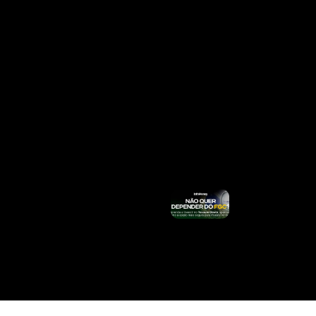
Calendário
De Agosto
Para
Quem
Recebe
Acima Do
Salário
Mínimo;
Veja
Quando
Sacar Até
R$
8.475,55
Ler Mais
»
Por Que
Acidentes
Com
Entregadores
Do IFood
Podem
Custar R$
189 Milhões
Ao INSS
Ler Mais »