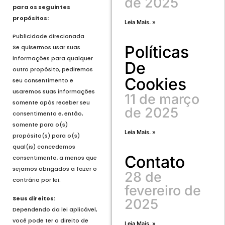
de 2025
para os seguintes
propósitos:
Leia Mais. »
Publicidade direcionada
Políticas
Se quisermos usar suas
informações para qualquer
De
outro propósito, pediremos
Cookies
seu consentimento e
usaremos suas informações
11 de março
somente após receber seu
de 2025
consentimento e, então,
somente para o(s)
Leia Mais. »
propósito(s) para o(s)
qual(is) concedemos
Contato
consentimento, a menos que
sejamos obrigados a fazer o
28 de
contrário por lei.
fevereiro de
Seus direitos:
2025
Dependendo da lei aplicável,
você pode ter o direito de
Leia Mais. »