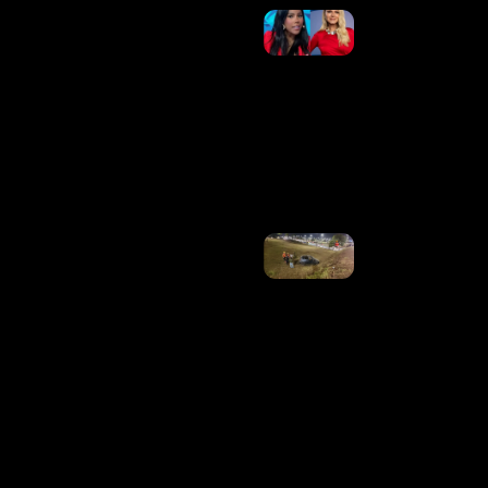
Semana
Na TV:
Retratação
No SBT,
Choro De
Ana Maria
Braga E
Thelminha
Em Alta
Ler Mais
»
Carro
Capota
Em
Viaduto
Da
EPIA
Sul, No
DF
Ler
Mais
»
INSS
Divulga