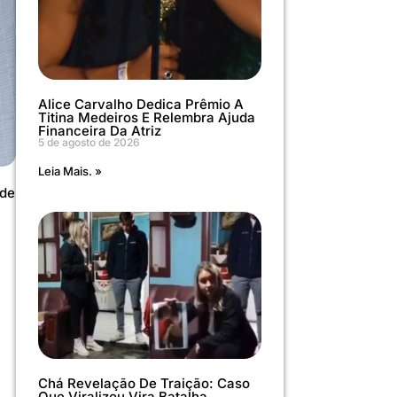
Alice Carvalho Dedica Prêmio A
Titina Medeiros E Relembra Ajuda
Financeira Da Atriz
5 de agosto de 2026
Leia Mais. »
ade
Chá Revelação De Traição: Caso
Que Viralizou Vira Batalha