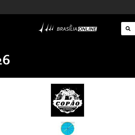
ção criminosa
Santos rebate presidente do Remo após ofensas a Neymar: “Ultrapassam os limites”
26