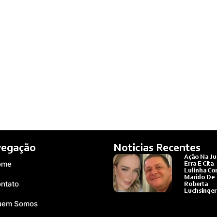
egação
Noticias Recentes
Ação Na Ju
ome
Erra E Cita
Lulinha C
Marido De
ntato
Roberta
Luchsinger
Ler Mais »
uem Somos