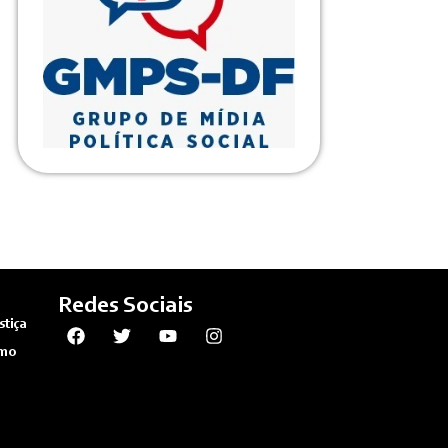
Redes Sociais
stiça
omo