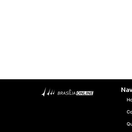
Nav
H
Co
Q