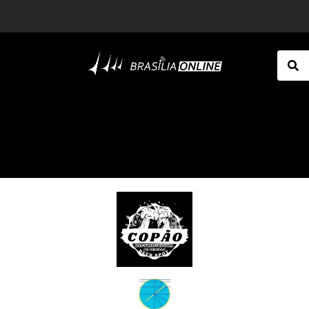
INSS divulga calendário de agosto para quem recebe acima do salário mínimo; veja quando sacar até R$ 8.475,55
Por que acidentes com entregadores do iFood podem custar R$ 189 milhões ao INSS