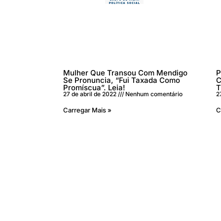
Mulher Que Transou Com Mendigo
P
Se Pronuncia, “Fui Taxada Como
C
Promíscua”. Leia!
T
27 de abril de 2022
Nenhum comentário
2
Carregar Mais »
C